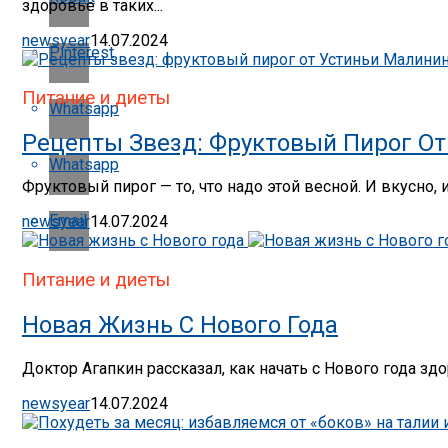
здоровье в таких...
newsyear
14.07.2024
Pinterest
Питание и диеты
Whatsapp
Рецепты Звезд: Фруктовый Пирог О
Whatsapp
Фруктовый пирог — то, что надо этой весной. И вкусно, 
Email
newsyear
14.07.2024
Питание и диеты
Новая Жизнь С Нового Года
Доктор Агапкин рассказал, как начать с Нового года зд
newsyear
14.07.2024