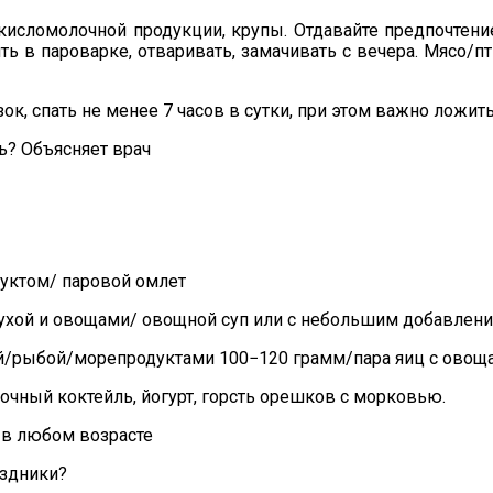
кисломолочной продукции, крупы. Отдавайте предпочтен
ть в пароварке, отваривать, замачивать с вечера. Мясо/пт
ок, спать не менее 7 часов в сутки, при этом важно ложить
ь? Объясняет врач
руктом/ паровой омлет
сухой и овощами/ овощной суп или с небольшим добавлени
цей/рыбой/морепродуктами 100−120 грамм/пара яиц с овощ
очный коктейль, йогурт, горсть орешков с морковью.
 в любом возрасте
аздники?