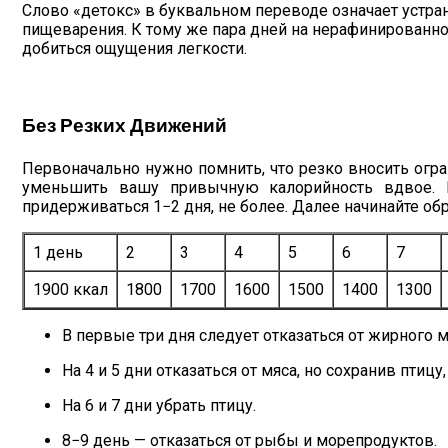
Слово «детокс» в буквальном переводе означает устра
пищеварения. К тому же пара дней на нерафинированно
добиться ощущения легкости.
Без Резких Движений
Первоначально нужно помнить, что резко вносить огра
уменьшить вашу привычную калорийность вдвое. Н
придерживаться 1−2 дня, не более. Далее начинайте о
1 день
2
3
4
5
6
7
1900 ккал
1800
1700
1600
1500
1400
1300
В первые три дня следует отказаться от жирного 
На 4 и 5 дни отказаться от мяса, но сохранив пти
На 6 и 7 дни убрать птицу.
8−9 день — отказаться от рыбы и морепродуктов.