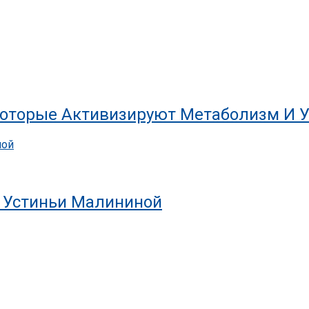
 Которые Активизируют Метаболизм И 
т Устиньи Малининой