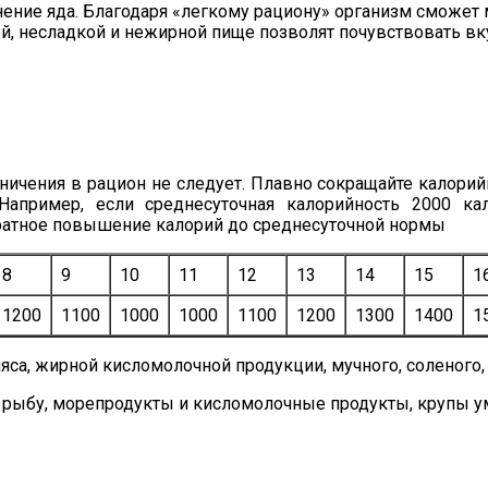
нение яда. Благодаря «легкому рациону» организм сможет
й, несладкой и нежирной пище позволят почувствовать вку
ничения в рацион не следует. Плавно сокращайте калорий
апример, если среднесуточная калорийность 2000 кал
братное повышение калорий до среднесуточной нормы
8
9
10
11
12
13
14
15
1
1200
1100
1000
1000
1100
1200
1300
1400
1
мяса, жирной кисломолочной продукции, мучного, соленого,
цу, рыбу, морепродукты и кисломолочные продукты, крупы у