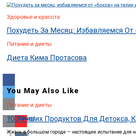
Здоровье и красота
Похудеть За Месяц: Избавляемся От 
Питание и диеты
Диета Кима Протасова
You May Also Like
Питание и диеты
10 Лучших Продуктов Для Детокса,
Flipboard
Жизнь в большом городе — настоящее испытание для на
Reddit