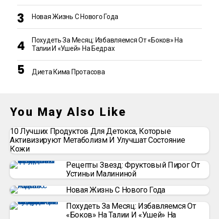
Новая Жизнь С Нового Года
Похудеть За Месяц: Избавляемся От «боков» На
Талии И «ушей» На Бедрах
Диета Кима Протасова
You May Also Like
10 Лучших Продуктов Для Детокса, Которые
Активизируют Метаболизм И Улучшат Состояние
Кожи
Рецепты Звезд: Фруктовый Пирог От
Устиньи Малининой
Новая Жизнь С Нового Года
Похудеть За Месяц: Избавляемся От
«боков» На Талии И «ушей» На